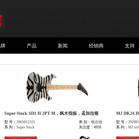
品牌
产品
新闻
经销商
支持
Super-Stock SD1 H 2PT M，枫木指板，孟加拉银
型 号：
2965012321
类 别：
电吉他
型 号：
29298
系 列：
Super Stock
关注度：4958
系 列：
MJ ser