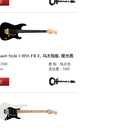
绍
mas® Style 1 HSS FR E, 乌木指板, 哑光黑
43568
类 别：
电吉他
ies
关注度：5105
绍