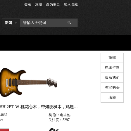
登录
注册
设为主页
加入收藏
新闻
顶部
在线咨询
联系我们
淘宝购买
底部
MJ DK24 HSH 2PT W 桃花心木，带焰纹枫木，鸡翅木指板，北极渐变色
14887
类 别：
电吉他
ies
关注度：5297