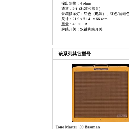
输出阻抗：
4 ohms
通道：
2
个
(
标准和颤音
)
音箱指示灯：红色（电源）、红色
/
琥珀
尺寸：
21.9 x 51.41 x 66.4cm
重量：
45.30 LB
脚踏开关：双键脚踏开关
该系列其它型号
Tone Master '59 Bassman