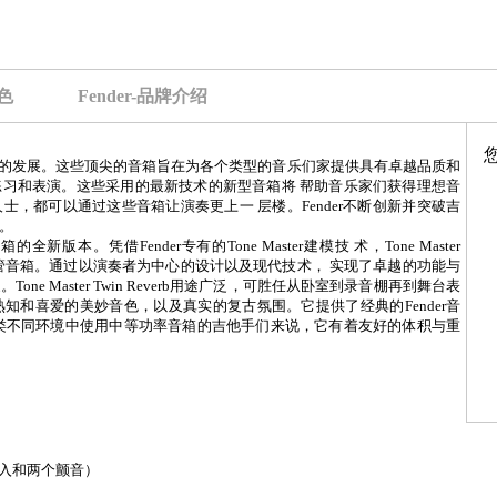
色
Fender-品牌介绍
的发展。这些顶尖的音箱旨在为各个类型的音乐们家提供具有卓越品质和
习和表演。这些采用的最新技术的新型音箱将 帮助音乐家们获得理想音
士，都可以通过这些音箱让演奏更上一 层楼。
Fender
不断创新并突破吉
。
音箱的全新版本。凭借
Fender
专有的
Tone Master
建模技 术，
Tone Master
管音箱。通过以演奏者为中心的设计以及现代技术， 实现了卓越的功能与
家。
Tone Master Twin Reverb
用途广泛，可胜任从卧室到录音棚再到舞台表
熟知和喜爱的美妙音色，以及真实的复古氛围。它提供了经典的
Fender
音
类不同环境中使用中等功率音箱的吉他手们来说，它有着友好的体积与重
入和两个颤音）