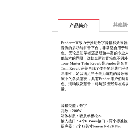
其他颜
产品简介
Fender
一直致力于推动数字音箱和效果器
音质的多功能扩音平台，非常适合用于练
色。无论是初学者还是经验丰富的专业人
他技术的界限，这款全新的音箱也不例外
Tone Master Twin Reverb
是
Fender
著名
Twin Reverb
完美再现了传奇的经典电子
易用性，足以满足当今最为苛刻的音乐
演中的各类需要，具有
Fender
用户们所
色、混响以及颤音；对与那 些经常在各
量。
音箱类型：数字
瓦数：
200W
箱体材质：轻质单板松木
输入接口：
4
个
6.35mm
接口（两个标准输
扬声器：
2
个
12
英寸
Jensen N-12K Neo