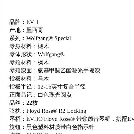
品牌：
EVH
产地：墨西哥
系列：
Wolfgang® Special
琴身材料：椴木
琴体形状：
Wolfgang®
琴颈材料：枫木
琴颈漆面：氨基甲酸乙酯哑光手擦漆
指板材料：乌木
指板半径：
12-16
英寸复合半径
正面品记：白色珠光圆点
品丝：
22
枚
弦枕：
Floyd Rose® R2 Locking
琴桥：
EVH® Floyd Rose®
带锁颤音琴桥，搭配
EV
旋钮：黑色塑料材质带白色指示针