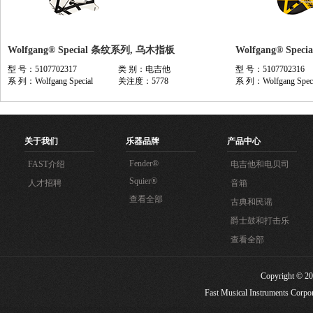
Wolfgang® Special 条纹系列, 乌木指板
Wolfgang® Spe
型 号：5107702317
类 别：电吉他
型 号：5107702316
系 列：Wolfgang Special
关注度：5778
系 列：Wolfgang Speci
关于我们
乐器品牌
产品中心
Fender®
FAST介绍
电吉他和电贝司
Squier®
人才招聘
音箱
查看全部
古典和民谣
爵士鼓和打击乐
查看全部
Copyright
Fast Musical Instruments Corpora