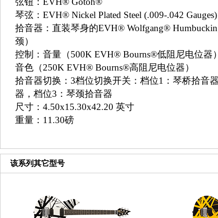
弦钮：
EVH® Gotoh®
琴弦：
EVH® Nickel Plated Steel (.009-.042 Gauges)
拾音器：直装琴身的
EVH® Wolfgang® Humbuckin
颈）
控制：
音量（
500K EVH® Bourns®
低阻尼电位器
音色（
250K EVH® Bourns®
高阻尼电位器）
拾音器切换：
3
档位切换开关：档位
1
：琴桥拾音
器，档位
3
：琴颈拾音器
尺寸：
4.50x15.30x42.20
英寸
重量：
11.30
磅
该系列其它型号